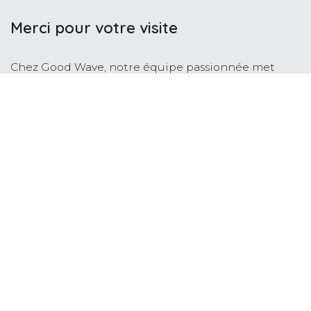
Merci pour votre visite
Chez Good Wave, notre équipe passionnée met
tout en œuvre pour accompagner les familles avec
bienveillance et professionnalisme. Que ce soit à
travers nos stages ludiques et éducatifs ou nos
cours de natation encadrés avec soin, nous avons à
cœur de créer un environnement sécurisé,
chaleureux et stimulant pour les enfants. À l’écoute
des parents, nous construisons ensemble des
expériences enrichissantes, où chaque enfant peut
s’épanouir à son rythme.
Page d'accueil
Contactez-nous
Politique vie privée