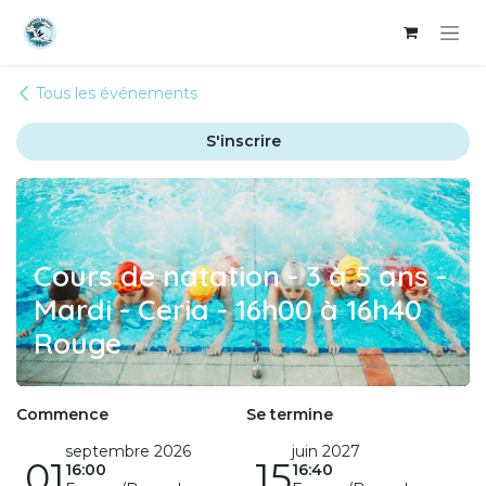
Se rendre au contenu
Tous les événements
S'inscrire
Cours de natation - 3 à 5 ans -
Mardi - Ceria - 16h00 à 16h40
Rouge
Commence
Se termine
septembre 2026
juin 2027
01
15
16:00
16:40