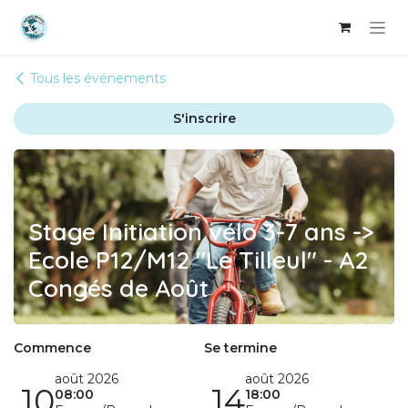
Se rendre au contenu
Tous les événements
S'inscrire
Stage Initiation vélo 3-7 ans ->
Ecole P12/M12 "Le Tilleul" - A2
Congés de Août
Commence
Se termine
août 2026
août 2026
10
14
08:00
18:00