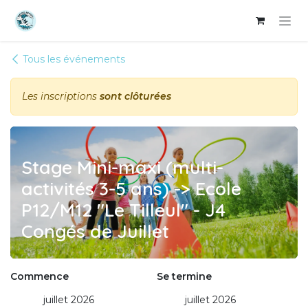
Se rendre au contenu
Tous les événements
Les inscriptions
sont clôturées
Stage Mini-maxi (multi-
activités 3-5 ans) -> Ecole
P12/M12 "Le Tilleul" - J4
Congés de Juillet
Commence
Se termine
juillet 2026
juillet 2026