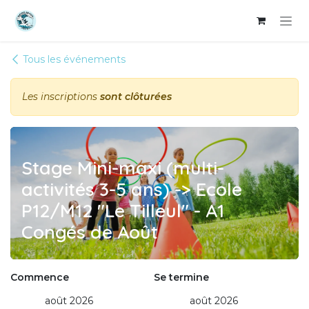
Se rendre au contenu
Tous les événements
Les inscriptions
sont clôturées
Stage Mini-maxi (multi-
activités 3-5 ans) -> Ecole
P12/M12 "Le Tilleul" - A1
Congés de Août
Commence
Se termine
août 2026
août 2026