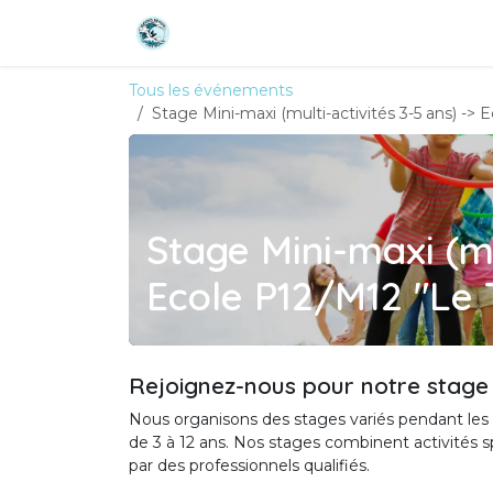
Se rendre au contenu
Accueil
Nos activités
Réservat
Tous les événements
Stage Mini-maxi (multi-activités 3-5 ans) -> E
Stage Mini-maxi (mu
Ecole P12/M12 "Le T
Rejoignez-nous pour notre stage
Nous organisons des stages variés pendant les v
de 3 à 12 ans. Nos stages combinent activités s
par des professionnels qualifiés.