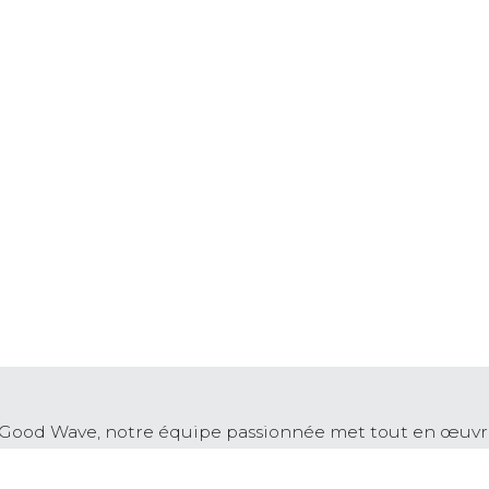
Good Wave, notre équipe passionnée met tout en œuvre
eillance et professionnalisme. Que ce soit à travers nos 
tation encadrés avec soin, nous avons à cœur de créer 