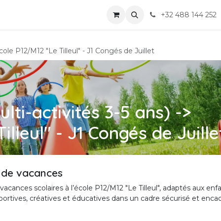
ions
Actualités
Contact
+32 488 144 252
cole P12/M12 "Le Tilleul" - J1 Congés de Juillet
lti-activités 3-5 ans) ->
illeul" - J1 Congés de Juille
 de vacances
acances scolaires à l’école P12/M12 "Le Tilleul", adaptés aux enf
portives, créatives et éducatives dans un cadre sécurisé et enca