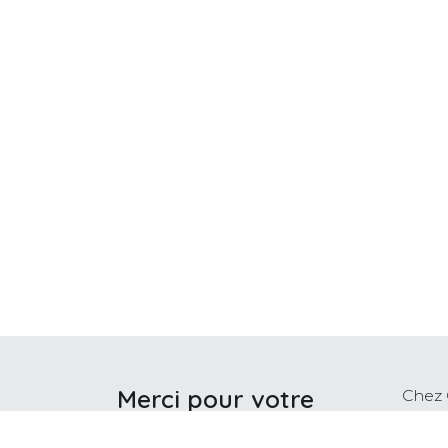
Merci pour votre
Chez 
bienv
visite
de na